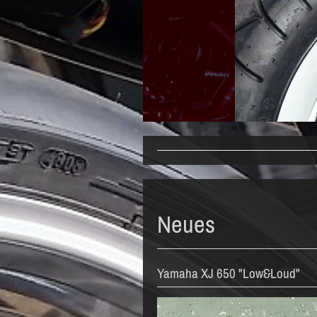
Neues
Yamaha XJ 650 "Low&Loud"