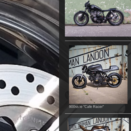
900ss ie "Cafe Racer"